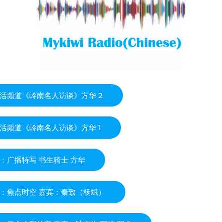
活频道《岭南名人访谈》方华 2
活频道《岭南名人访谈》方华 1
：广播特写 书生骑士 方华
：焦点时空 嘉宾：秦致（杨斌）