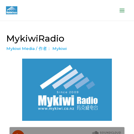
MykiwiRadio
Mykiwi Media
/ 作者：
Mykiwi