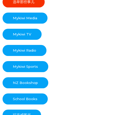
选举那些事儿
Mykiwi Media
Mykiwi TV
Mykiwi Radio
Mykiwi Sports
NZ Bookshop
School Books