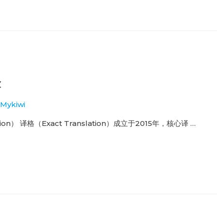
译
Mykiwi
ation） 译格（Exact Translation）成立于2015年，核心译 …