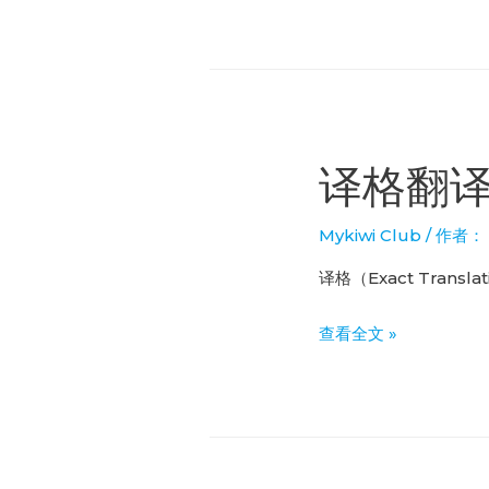
译格翻
Mykiwi Club
/ 作者：
译格（Exact Transl
查看全文 »