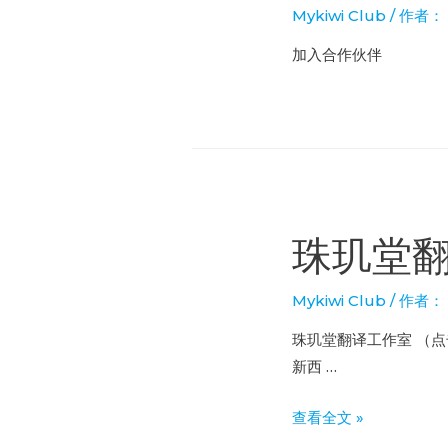
Mykiwi Club
/ 作者：
加入合作伙伴
珠玑堂
Mykiwi Club
/ 作者：
珠玑堂翻译工作室 （点
新西 …
查看全文 »