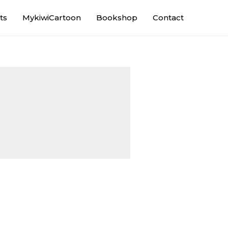
ts
MykiwiCartoon
Bookshop
Contact