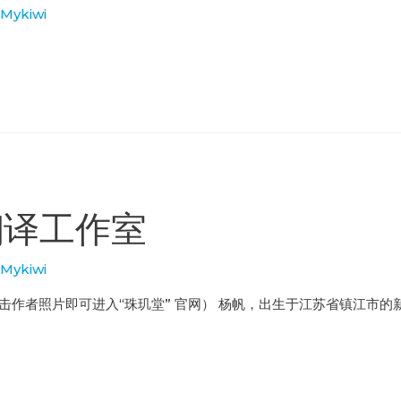
Mykiwi
翻译工作室
Mykiwi
击作者照片即可进入“珠玑堂” 官网） 杨帆，出生于江苏省镇江市