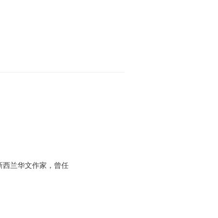
的新西兰华文作家，曾任