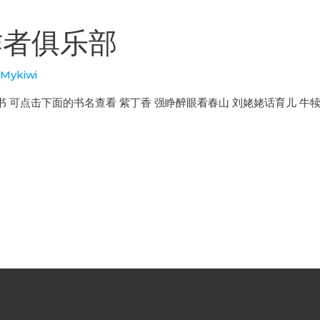
作者俱乐部
Mykiwi
 可点击下面的书名查看 紫丁香 强睁醉眼看春山 刘姥姥话育儿 牛犊