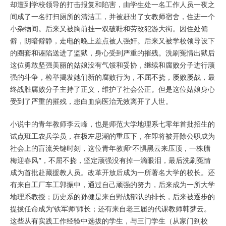
却遭到学校领导的打击报复和陷害，由学生处一名工作人员一夜之
间成了一名打扫厕所的清洁工，并被赶出了女教师宿舍，住进一个
小杂物间。后来又被胸前挂一双破鞋和劳改犯游大街。因住处偏
僻，阴暗僻静，走电的晚上差点被人强奸。后来又被学校领导设下
的圈套和诬陷送进了监狱，身心受到严重的摧残。洗刷冤情出狱后
这位勇敢坚强美丽的姑娘没有气馁和妥协，继续和腐败分子进行顽
强的斗争，检举揭发她们新的腐败行为，不屈不挠，屡败屡战，最
终战胜腐败分子主持了正义，维护了社会公正。但是这位姑娘身心
受到了严重的摧残，患白血病医治无效离开了人世。
小说中的青年教师李云峰，也是师范大学地理系七零年首批招生的
试点班工农兵学员，在极左思潮的重压下，在即将被开除公职成为
社会上的盲流关键时刻，这位青年教师“不惧黑云来压顶，一株腊
梅迎春风”，不屈不挠，坚定顽强没有掉一滴眼泪，最后洗刷冤情
成为首批赴藏援教人员。改革开放后成为一所著名大学的校长。还
有来自工厂车工郭振中，通过自己顽强的努力，后来成为一所大学
地理系教授；历史系的孙健是来自野战部队的排长，后来被逐步的
提拔任命成为‘铁军师’师长；还有来自老三届的代课教师韩梦云。
这些从有实践工作经验中选拔的学生，与三门学生（从家门到校