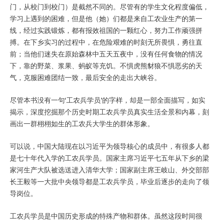
门，从校门到校门）是截然不同的。尽管有的学生文化程度偏低，
学习上遇到的困难，但是他（她）们都是来自工农业生产的第一
线，经过实践锻炼，都有报效祖国的一颗红心，努力工作顽强拼
搏。在下乡实习的过程中，在危险艰难的时刻无所畏惧，勇往直
前；当他们迷失在原始森林中五天五夜中，没有任何食物的情况
下，靠的野菜、浆果、蚂蚁等充饥。不惧虎熊豺狼不惧恶劣的天
气，克服困难团结一致，最后安全的走出大峡谷。
尽管本书没有一句‘工农兵学员’的字样，却是一部全面描写，如实
揭示，深度挖掘那个历史时期工农兵学员真实生活全景和内幕，刻
画出一群栩栩如生的工农兵大学生的群体形象。
可以说，中国大陆现在以习近平为领导核心的成员中，有很多人都
是七十年代入学的工农兵学员。国家主席习近平七五年从下乡的梁
家河生产大队被选送进入清华大学；国家副主席王岐山、外交部部
长王毅等一大批中央领导都是工农兵学员，毕业后逐步的走向了领
导岗位。
工农兵学员是中国历史形成的特殊产物和群体。虽然这段时间很