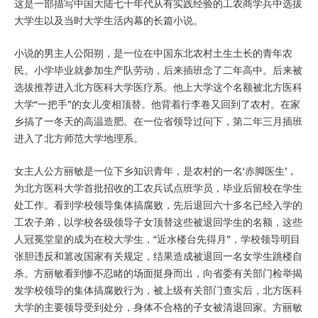
这是一部描写中国大陆七十年代从有实践经验的工农商学兵中选拔
大学生以及当时大学生活内幕的长篇小说。
小说的男主人公阳朔，是一位在中国东北农村土生土长的青年农
民。小学毕业就参加生产队劳动，后来插班念了二年高中。后来被
选拔推荐进入北方医科大学医疗系。他上大学这个名额被北方医科
大学“一把手”的女儿变相顶替。他背着行李卷又回到了农村。在家
乡搞了一冬天的高温造肥。在一位省领导过问下，第二年三月插班
进入了北方师范大学地理系。
女主人公方丽敏是一位下乡知识青年，是农村的一名‘赤脚医生’，
为北方医科大学首批招收的工农兵试点班学员，毕业后留校在学生
处工作。看到学校领导集体搞腐败，先后退回六十多名已经入学的
工农子弟，以学校各级领导子女顶替这些被退回学生的名额，这些
人冠冕堂皇的成为在校大学生，“近水楼台先得月”，学校领导明目
张胆违反和篡改国家有关规定，结果造成被退回一名女学生跳楼自
杀。方丽敏看到惨不忍睹的场面挺身而出，向省委有关部门检举揭
发学校领导的集体搞腐败行为，被上级有关部门查实后，北方医科
大学的主要领导受到处分，身体不合格的子女被清退回家。方丽敏